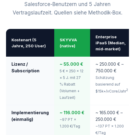
Salesforce-Benutzern und 5 Jahren
Vertragslaufzeit. Quellen siehe Methodik-Box.
Enterprise
Kostenart (5
SKYVVA
iPaaS (Median,
Jahre, 250 User)
(native)
mid-market)
Lizenz /
~ 55.000 €
~ 250.000 € –
Subscription
750.000 €
5 € × 250 × 12
× 5 J. mit 27
Schätzung
% Rabatt
basierend auf
2
(Volumen +
$15k+/vCore/Jahr
Laufzeit)
Implementierung
~ 116.000 €
~ 165.000 € –
(einmalig)
250.000 €
~97 PT ×
1.200 €/Tag
~137 PT × 1.200
€/Tag