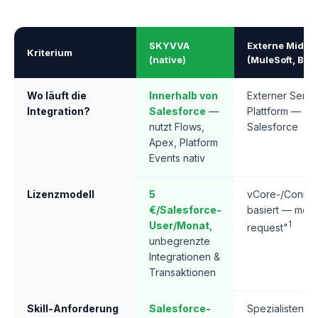
SKYVVA
Externe Middl
Kriterium
(native)
(MuleSoft, Boom
Wo läuft die
Innerhalb von
Externer Serve
Integration?
Salesforce
—
Plattform — ge
nutzt Flows,
Salesforce
Apex, Platform
Events nativ
Lizenzmodell
5
vCore-/Connec
€/Salesforce-
basiert — meist
User/Monat
,
1
request"
unbegrenzte
Integrationen &
Transaktionen
Skill-Anforderung
Salesforce-
Spezialisten fü