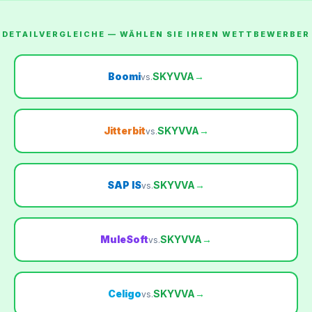
DETAILVERGLEICHE — WÄHLEN SIE IHREN WETTBEWERBER
Boomi
SKYVVA
→
vs.
Jitterbit
SKYVVA
→
vs.
SAP IS
SKYVVA
→
vs.
MuleSoft
SKYVVA
→
vs.
Celigo
SKYVVA
→
vs.