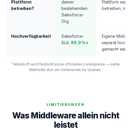
Plattform
deiner
Plattform separ
betreiben?
bestehenden
betreiben, mon
Salesforce-
Org
Hochverfügbarkeit
Salesforce-
Eigene Middle
SLA:
99,9 %+
separat hochv
gemacht werd
1
MuleSoft veröffentlicht keine offiziellen Listenpreise — siehe
Methodik-Box am Seitenende für Quellen.
LIMITIERUNGEN
Was Middleware allein nicht
leistet