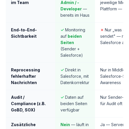
im Team
Admin / -
jeweilige Midd
Developer
—
Plattform — oft
bereits im Haus
End-to-End-
✓
Monitoring
✗
Nur „was di
Sichtbarkeit
auf
beiden
sendet" — nich
Seiten
Salesforce an
(Sender +
Salesforce)
Reprocessing
✓
Direkt in
Nur in Middlew
fehlerhafter
Salesforce, mit
Salesforce-Sta
Nachrichten
Datenkorrektur
Awareness
Audit /
✓
Daten auf
Nur Sender-Sei
Compliance (z.B.
beiden Seiten
für Audit oft ni
GoBD, SOX)
verfügbar
Zusätzliche
Nein
— läuft in
Ja — Server / 