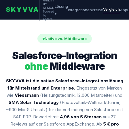
AGILITY
BY
Lösung
SKYVVA
DESIGN
Vergleich
Integrationen
Preise
App
Powered
▾
by
Apsara
Native vs. Middleware
Salesforce-Integration
ohne
Middleware
SKYVVA ist die native Salesforce-Integrationslösung
für Mittelstand und Enterprise.
Eingesetzt von Marken
wie
Viessmann
(Heizungstechnik, 12.000 Mitarbeiter) und
SMA Solar Technology
(Photovoltaik-Weltmarktführer,
~900 Mio € Umsatz) für die Verbindung von Salesforce mit
SAP ERP. Bewertet mit
4,96 von 5 Sternen
aus 27
Reviews auf der Salesforce AppExchange. Ab
5 € pro