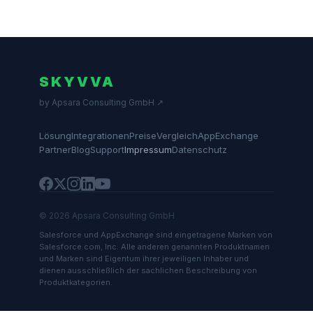
SKYVVA
by Apsara Consulting GmbH ↗
Lösung
Integrationen
Preise
Vergleich
AppExchange
Partner
Blog
Support
Impressum
Datenschutz
© 2026 Apsara Consulting GmbH
Salesforce und AppExchange sind eingetragene Marken von
Salesforce.com, Inc. Alle anderen genannten Produktnamen
und Marken sind Eigentum ihrer jeweiligen Inhaber und
dienen ausschließlich der sachlichen Beschreibung von
Produktkategorien.