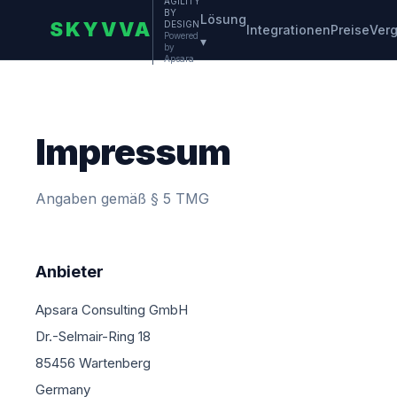
AGILITY
BY
Lösung
SKYVVA
DESIGN
Integrationen
Preise
Verg
Powered
▾
by
Apsara
Impressum
Angaben gemäß § 5 TMG
Anbieter
Apsara Consulting GmbH
Dr.-Selmair-Ring 18
85456 Wartenberg
Germany