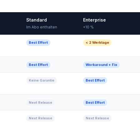
Standard
Enterprise
Im Abo enthalten
+10 %
Best Effort
< 2 Werktage
Best Effort
Workaround + Fix
Keine Garantie
Best Effort
Next Release
Best Effort
Next Release
Next Release