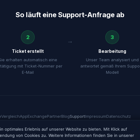
So läuft eine Support-Anfrage ab
2
3
Ticket erstellt
Bearbeitung
Sie erhalten automatisch eine
Unser Team analysiert und
tätigung mit Ticket-Nummer per
antwortet gemäß Ihrem Suppor
E-Mail
Modell
e
Vergleich
AppExchange
Partner
Blog
Support
Impressum
Datenschutz
 optimales Erlebnis auf unserer Website zu bieten. Mit Klick auf
ange sind eingetragene Marken von Salesforce.com, Inc. Alle anderen genannte
endung von Cookies zu. Weitere Informationen finden Sie in unserer
rer jeweiligen Inhaber und dienen ausschließlich der sachlichen Beschreibung v