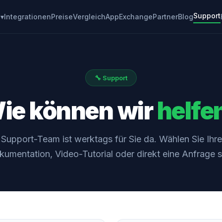
Support
Integrationen
Preise
Vergleich
AppExchange
Partner
Blog
 ▾
🔧 Support
ie können wir
helfe
Support-Team ist werktags für Sie da. Wählen Sie Ih
umentation, Video-Tutorial oder direkt eine Anfrage st