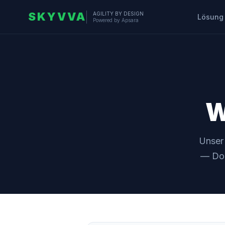
SKYVVA
AGILITY BY DESIGN
Lösung
Powered by Apsara
W
Unser 
— Dok