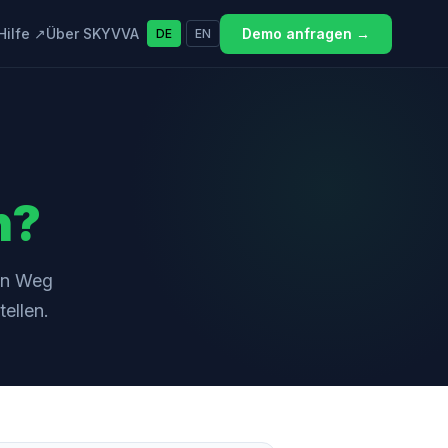
|
Hilfe ↗
Über SKYVVA
Demo anfragen →
DE
EN
n?
ren Weg
ellen.