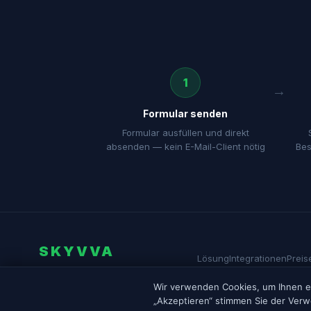
1
Formular senden
Formular ausfüllen und direkt
absenden — kein E-Mail-Client nötig
Bes
SKYVVA
Lösung
Integrationen
Preis
by Apsara Consulting GmbH ↗
Wir verwenden Cookies, um Ihnen ein
Salesforce und AppExch
„Akzeptieren“ stimmen Sie der Verw
Marken sind Eigentum ih