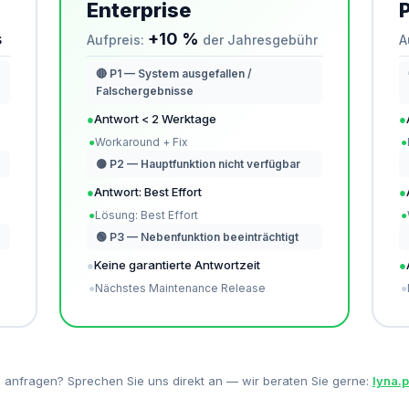
Enterprise
s
+10 %
Aufpreis:
der Jahresgebühr
A
🔴 P1 — System ausgefallen /
Falschergebnisse
●
Antwort < 2 Werktage
●
●
Workaround + Fix
●
🟡 P2 — Hauptfunktion nicht verfügbar
●
Antwort: Best Effort
●
●
Lösung: Best Effort
●
🟢 P3 — Nebenfunktion beeinträchtigt
●
Keine garantierte Antwortzeit
●
●
Nächstes Maintenance Release
●
anfragen? Sprechen Sie uns direkt an — wir beraten Sie gerne:
lyna.